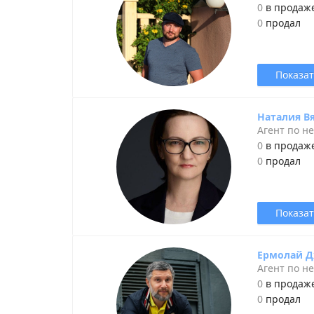
0
в продаж
0
продал
Показат
Наталия В
Агент по н
0
в продаж
0
продал
Показат
Ермолай Д
Агент по н
0
в продаж
0
продал