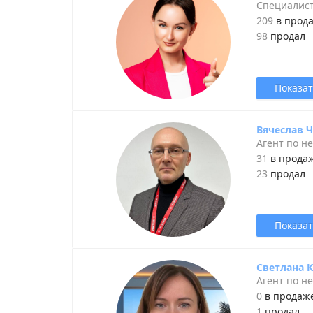
Специалис
209
в прод
98
продал
Показат
Вячеслав 
Агент по н
31
в прода
23
продал
Показат
Светлана 
Агент по н
0
в продаж
1
продал