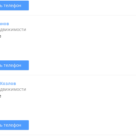
ь телефон
анов
едвижимости
е
ь телефон
 Козлов
едвижимости
е
ь телефон