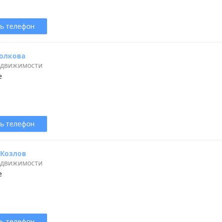
ь телефон
олкова
едвижимости
е
ь телефон
 Козлов
едвижимости
е
ь телефон