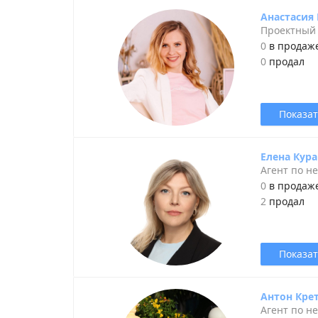
Анастасия
Проектный
0
в продаж
0
продал
Показат
Елена Кур
Агент по н
0
в продаж
2
продал
Показат
Антон Кре
Агент по н