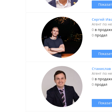
Показат
Сергей Ив
Агент по н
0
в продаж
0
продал
Показат
Станислав
Агент по н
0
в продаж
0
продал
Показат