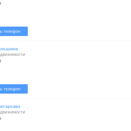
е
ь телефон
яльшина
едвижимости
е
ь телефон
жгаркава
едвижимости
е