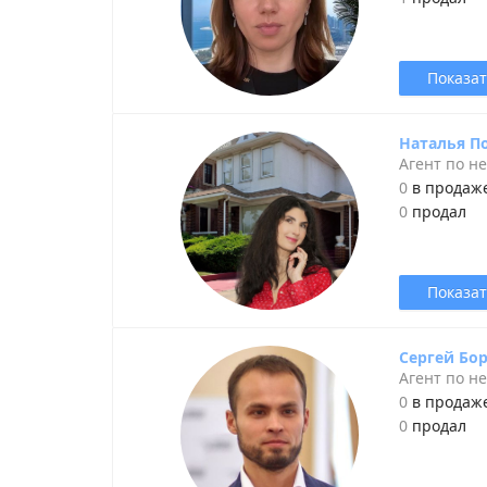
Показат
Наталья П
Агент по н
0
в продаж
0
продал
Показат
Сергей Бо
Агент по н
0
в продаж
0
продал