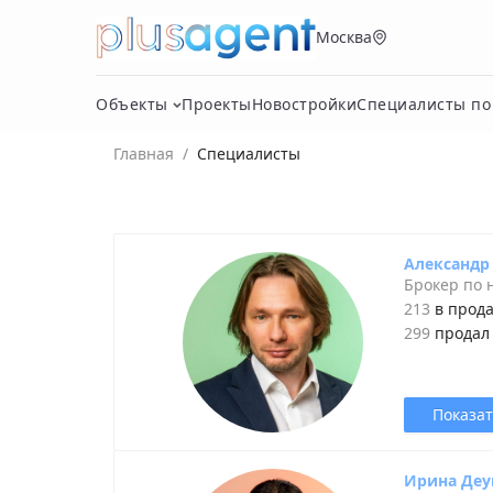
Москва
Объекты
Проекты
Новостройки
Специалисты п
Главная
/
Специалисты
Александр
Брокер по
213
в прод
299
продал
Показат
Ирина Де