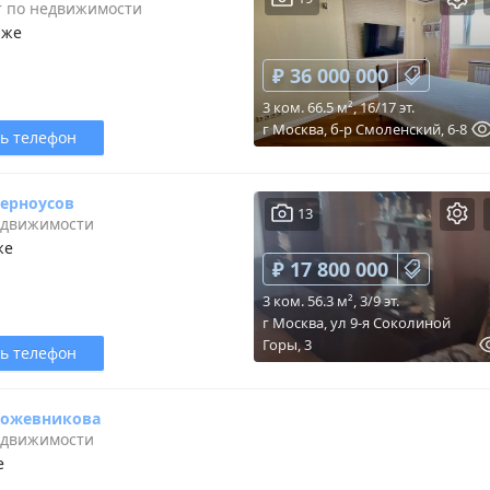
т по недвижимости
аже
₽ 36 000 000
3 ком. 66.5 м², 16/17 эт.
г Москва, б-р Смоленский, 6-8
ь телефон
Черноусов
13
едвижимости
же
₽ 17 800 000
3 ком. 56.3 м², 3/9 эт.
г Москва, ул 9-я Соколиной
Горы, 3
ь телефон
Кожевникова
едвижимости
е