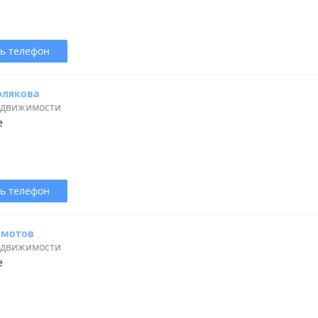
ь телефон
олякова
едвижимости
е
ь телефон
рмотов
едвижимости
е