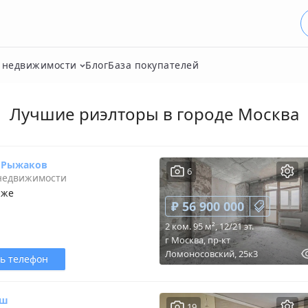
о недвижимости
Блог
База покупателей
Лучшие риэлторы в
городе Москва
 Рыжаков
6
 недвижимости
аже
₽ 56 900 000
2 ком. 95 м², 12/21 эт.
г Москва, пр-кт
Ломоносовский, 25к3
ь телефон
уш
19