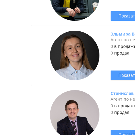
Показат
Эльмира В
Агент по н
0
в продаж
0
продал
Показат
Станислав
Агент по н
0
в продаж
0
продал
Показат