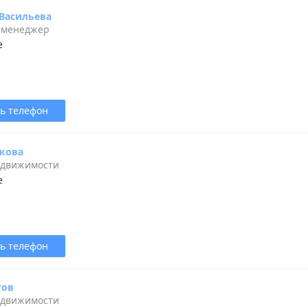
 Васильева
 менеджер
е
ь телефон
акова
едвижимости
е
ь телефон
тов
едвижимости