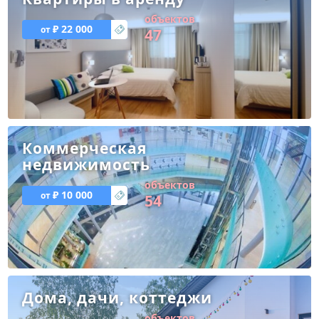
объектов
₽ 22 000
47
Коммерческая
недвижимость
объектов
₽ 10 000
54
Дома, дачи, коттеджи
объектов