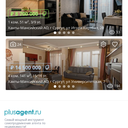
₽ 8 700 000
1 ком. 51 м², 3/9 эт.
Ханты-Мансийский АО, г Сургут, ул Игоря Киртбая, 28
33
24
₽ 14 500 000
4 ком. 141 м², 15/16 эт.
Ханты-Мансийский АО, г Сургут, ул Университетская, 7
194
Самый мощный инструмент
самопродвижения агента по
недвижимости!