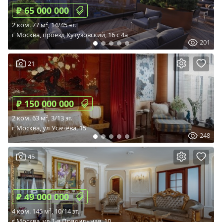
₽ 65 000 000
2 ком. 77 м², 14/45 эт.
г Москва, проезд Кутузовский, 16 c 4а
201
21
₽ 150 000 000
2 ком. 63 м², 3/13 эт.
г Москва, ул Усачёва, 15
248
45
₽ 49 000 000
4 ком. 145 м², 10/14 эт.
г Москва, ул 1-я Прядильная, 10