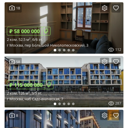
18
₽ 58 000 000
2 ком. 52.5 м², 6/6 эт.
г Москва, пер Большой Николопесковский, 3
112
58
₽ 115 000 000
2 ком. 126 м², 3/5 эт.
г Москва, наб Садовническая, 7
287
8