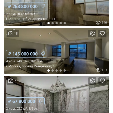
₽ 263 800 000
7 ком. 263.8 м², 5/6 эт.
г Москва, наб Андреевская, 1к1
149
18
₽ 145 000 000
4 ком. 240.5 м², 16/18 эт.
г Москва, проезд Резервный, 4
133
7
₽ 67 800 000
3 ком. 95.7 м², 3/6 эт.