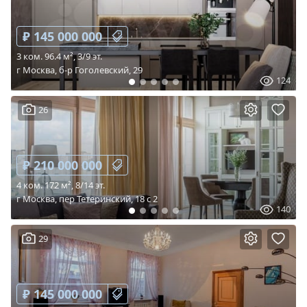
₽ 145 000 000
3 ком. 96.4 м², 3/9 эт.
г Москва, б-р Гоголевский, 29
124
26
₽ 210 000 000
4 ком. 172 м², 8/14 эт.
г Москва, пер Тетеринский, 18 c 2
140
29
₽ 145 000 000