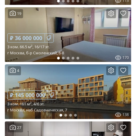
113
19
₽ 36 000 000
3 ком. 66.5 м², 16/17 эт.
г Москва, б-р Смоленский, 6-8
170
4
₽ 145 000 000
3 ком. 161 м², 4/6 эт.
г Москва, наб Садовническая, 7
138
27