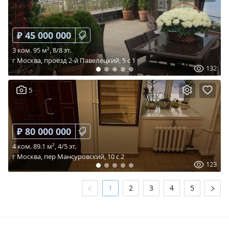
₽ 45 000 000
3 ком. 95 м², 8/8 эт.
г Москва, проезд 2-й Павелецкий, 5 c 1
132
5
₽ 80 000 000
4 ком. 89.1 м², 4/5 эт.
г Москва, пер Мансуровский, 10 c 2
123
1
2
3
4
5