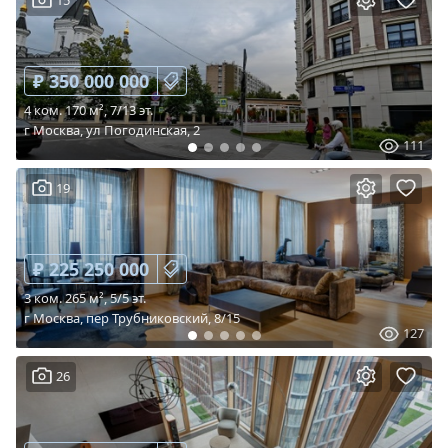
15
₽ 350 000 000
4 ком. 170 м², 7/13 эт.
г Москва, ул Погодинская, 2
111
19
₽ 225 250 000
3 ком. 265 м², 5/5 эт.
г Москва, пер Трубниковский, 8/15
127
26