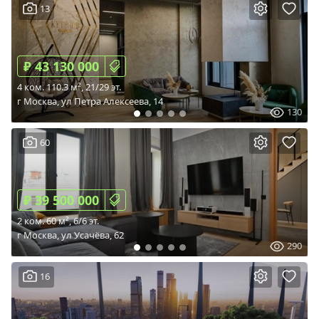
13
₽ 43 130 000
4 ком. 110.3 м², 21/29 эт.
г Москва, ул Петра Алексеева, 14
130
60
₽ 39 500 000
2 ком. 60 м², 6/6 эт.
г Москва, ул Усачёва, 62
290
16