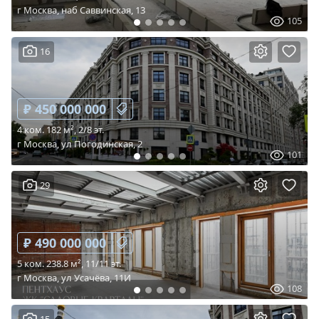
г Москва, наб Саввинская, 13
105
16
₽ 450 000 000
4 ком. 182 м², 2/8 эт.
г Москва, ул Погодинская, 2
101
29
₽ 490 000 000
5 ком. 238.8 м², 11/11 эт.
г Москва, ул Усачёва, 11И
108