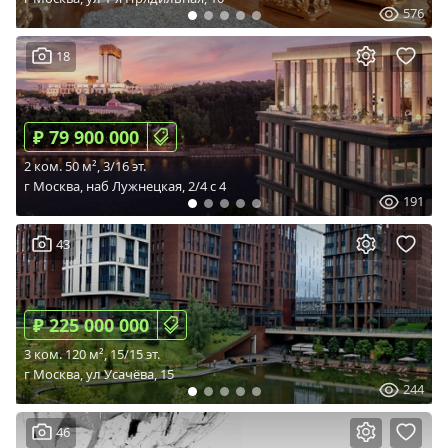
576
18
₽ 79 900 000
2 ком. 50 м², 3/16 эт.
г Москва, наб Лужнецкая, 2/4 c 4
191
43
₽ 225 000 000
3 ком. 120 м², 15/15 эт.
г Москва, ул Усачёва, 15
244
46