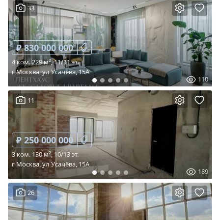
33
₽ 830 000 000
4 ком. 229 м², 11/11 эт.
г Москва, ул Усачёва, 15А
110
11
₽ 250 000 000
3 ком. 130 м², 10/13 эт.
г Москва, ул Усачёва, 15А
189
26