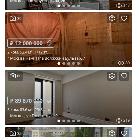
г Москва, наб Фрунзенская, 26
147
30
₽ 12 000 000
2 ком. 52.4 м², 1/12 эт.
г Москва, кв-л 114а Волжский Бульвар, 7
80
60
₽ 89 870 000
3 ком. 83.6 м², 25/34 эт.
г Москва, ул Поклонная, 9
219
32