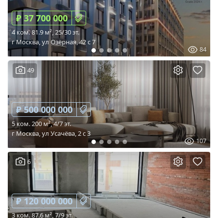
₽ 37 700 000
4 ком. 81.9 м², 25/30 эт.
г Москва, ул Озёрная, 42 c 7
84
49
₽ 500 000 000
5 ком. 200 м², 4/7 эт.
г Москва, ул Усачёва, 2 c 3
107
6
₽ 120 000 000
3 ком. 87.6 м², 7/9 эт.