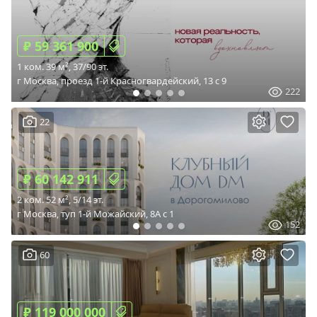
₽ 59 361 900
1 ком. 39 м², 37/90 эт.
г Москва, проезд 1-й Красногвардейский, 13 c 9
222
22
₽ 60 142 911
2 ком. 52 м², 5/14 эт.
г Москва, туп 1-й Можайский, 8А c 1
152
60
₽ 119 000 000