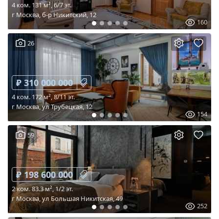
4 ком. 131 м², 6/7 эт.
г Москва, б-р Никитский, 12
160
26
₽ 310 000 000
4 ком. 172 м², 8/11 эт.
г Москва, ул Трубецкая, 12
154
59
₽ 198 600 000
2 ком. 83.3 м², 1/2 эт.
г Москва, ул Большая Никитская, 49
252