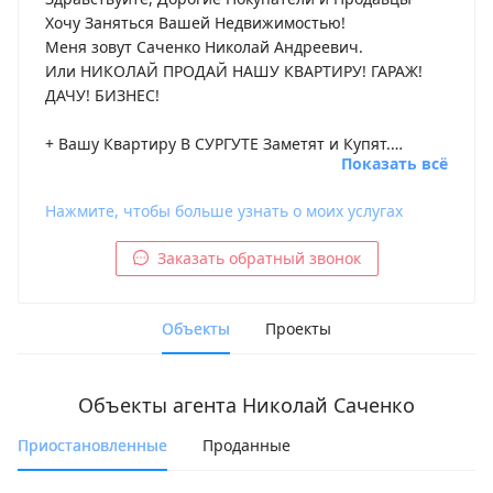
Хочу Заняться Вашей Недвижимостью!

Меня зовут Саченко Николай Андреевич.

Или НИКОЛАЙ ПРОДАЙ НАШУ КВАРТИРУ! ГАРАЖ! 
ДАЧУ! БИЗНЕС!

+ Вашу Квартиру В СУРГУТЕ Заметят и Купят.

Показать всё
+ Хотите Продать или Сдать, о ней Узнают ВСЕ.

+ На рынке Недвижимости работаю уже 15лет с 
Нажмите, чтобы больше узнать о моих услугах
2009г.

Заказать обратный звонок
+ Покупка Квартиры фиксировано 75т.р.

+ 888 Проданных квартир, лично.

+ Создаю и Применяю свои техники продаж.

Объекты
Проекты
ЗВОНИТЕ! ПИШИТЕ 100EXPERTOV.
Объекты агента
Николай Саченко
Приостановленные
Проданные