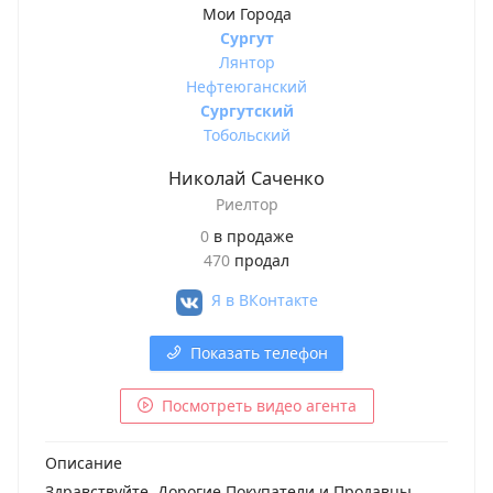
Мои Города
Сургут
Лянтор
Нефтеюганский
Сургутский
Тобольский
Николай Саченко
Риелтор
0
в продаже
470
продал
Я в
ВКонтакте
Показать телефон
Посмотреть видео агента
Описание
Здравствуйте, Дорогие Покупатели и Продавцы 